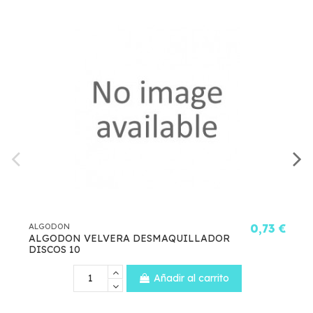
ALGODON
0,73 €
ALGO
ALGODON VELVERA DESMAQUILLADOR
ALG
DISCOS 10
DISC
Añadir al carrito