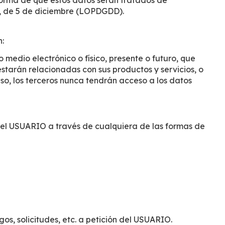
rma de que estos datos serán tratados de
8, de 5 de diciembre (LOPDGDD).
n:
 medio electrónico o físico, presente o futuro, que
tarán relacionadas con sus productos y servicios, o
o, los terceros nunca tendrán acceso a los datos
or el USUARIO a través de cualquiera de las formas de
os, solicitudes, etc. a petición del USUARIO.