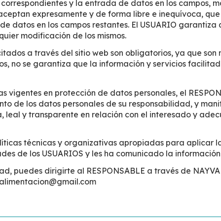
correspondientes y la entrada de datos en los campos, mar
ceptan expresamente y de forma libre e inequívoca, que s
ión de datos en los campos restantes. El USUARIO garantiz
uier modificación de los mismos.
ados a través del sitio web son obligatorios, ya que son 
os, no se garantiza que la información y servicios facil
as vigentes en protección de datos personales, el RESPO
de los datos personales de su responsabilidad, y manifies
, leal y transparente en relación con el interesado y adec
icas técnicas y organizativas apropiadas para aplicar l
tades de los USUARIOS y les ha comunicado la informaci
idad, puedes dirigirte al RESPONSABLE a través de NAYV
l: alimentacion@gmail.com