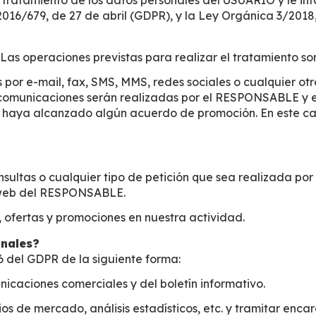
tamiento de los datos personales del USUARIO y le info
2016/679, de 27 de abril (GDPR), y la Ley Orgánica 3/201
Las operaciones previstas para realizar el tratamiento so
por e-mail, fax, SMS, MMS, redes sociales o cualquier otro
s comunicaciones serán realizadas por el RESPONSABLE y es
e haya alcanzado algún acuerdo de promoción. En este cas
onsultas o cualquier tipo de petición que sea realizada p
a web del RESPONSABLE.
, ofertas y promociones en nuestra actividad.
onales?
 6 del GDPR de la siguiente forma:
icaciones comerciales y del boletín informativo.
s de mercado, análisis estadísticos, etc. y tramitar encarg