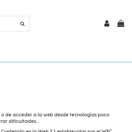
d o de acceder a la web desde tecnologías poco
r dificultades. .
l Contenido en la Web 2.1 establecidas por el W3C