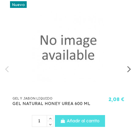
vo
 Y JABON LIQUIDO
2,08 €
GEL Y J
 NATURAL HONEY UREA 600 ML
ADIDAS
AZUL
Añadir al carrito