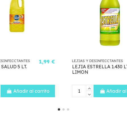
LEJIAS Y DESINFECCTANTES
0,49 €
LEJIAS Y D
LEJIA EL
LEJIA L
RINOCERONTE 1 LT
PERFUMA
BLANCA 2
Añadir al carrito