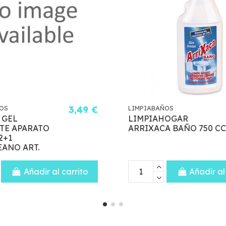
LIMPIABAÑOS
3,25 €
LIMPIABAÑ
BREF WC POWER AVTIV
DON LIM
BOLAS TRIPLO NATURA-
BAÑO PI
VERD
Añadir al carrito