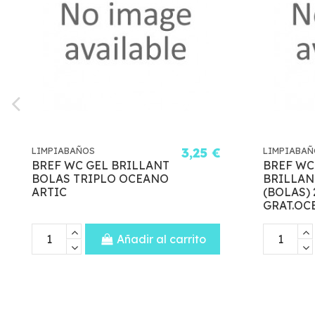
3,25 €
LIMPIABAÑOS
3,49 €
V
BREF WC GEL
ORO
BRILLANTE APARATO
(BOLAS) 2+1
GRAT.OCEANO ART.
r al carrito
Añadir al carrito