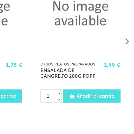
OS PLATOS PREPARADOS
1,95 €
OTROS PLATOS PREPA
ESADILLA CHEESY
CHEF TELLINI
PPERONI 2X70G EL
SPAGUETTI CARB
ZO
Añadir al carrito
Aña