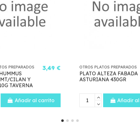
75 €
OTROS PLATOS PREPARADOS
2,75 €
OTR
PASTA BOX JAMON YORK
QU
Y QUESO EMENTAL
PE
280GR EL POZO
PO
to
Añadir al carrito