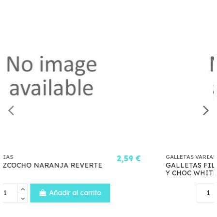
2,59 €
GALLETAS VARIAS
1,
GALLETAS FILIPINOS 128G CHOCO LECHE
Y CHOC WHITE
Añadir al carrito