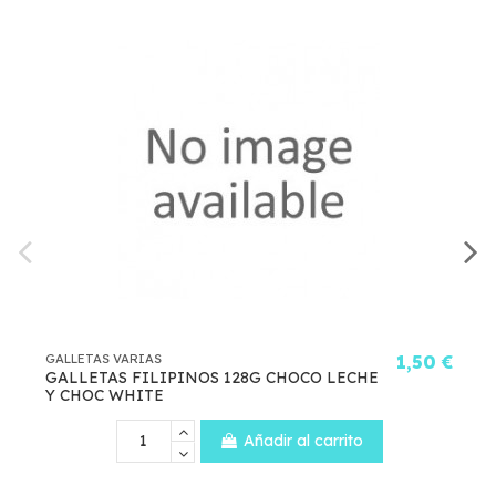
S VARIAS
1,50 €
GALLETAS VA
TAS FILIPINOS 128G CHOCO LECHE
PARTY WA
C WHITE
Añadir al carrito