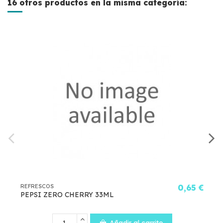
16 otros productos en la misma categoría:
0,65 €
REFRESCOS
HERRY 33ML
KOMBUCHA KOM V
SABORES