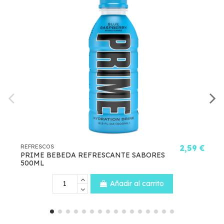
RESCOS
2,59 €
REFRESC
ME BEBEDA REFRESCANTE SABORES
PEPSI 
0ML
Añadir al carrito