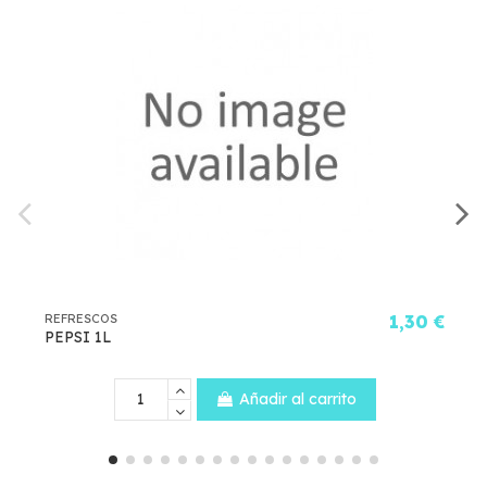
RESCOS
1,30 €
REFRESC
SI 1L
LIPTO
Añadir al carrito