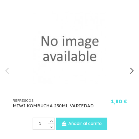
RESCOS
1,80 €
REFRESC
WI KOMBUCHA 250ML VARIEDAD
SEVEN 
Añadir al carrito