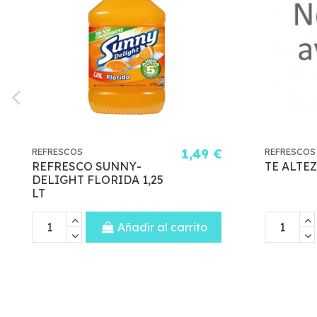
2,08 €
REFRESCOS
1,30 €
TON
KAS LIMON 1 L
r al carrito
Añadir al carrito